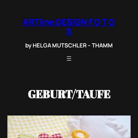
Zum
Inhalt
ARTline DESIGN F O T O
springen
S
by HELGA MUTSCHLER – THAMM
GEBURT/TAUFE